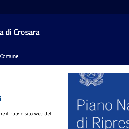
 di Crosara
il Comune
R
e il nuovo sito web del