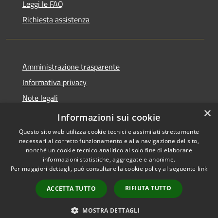
Leggi le FAQ
Richiesta assistenza
Amministrazione trasparente
Informativa privacy
Note legali
×
Dichiarazione di accessibilità
Informazioni sui cookie
Questo sito web utilizza cookie tecnici e assimilati strettamente
necessari al corretto funzionamento e alla navigazione del sito,
nonché un cookie tecnico analitico al solo fine di elaborare
informazioni statistiche, aggregate e anonime.
RSS
Copyright © 2026 • Comune di
Per maggiori dettagli, può consultare la cookie policy al seguente
link
Accessibilità
Montecchia di Crosara •
Privacy
Municipium
Powered by
•
RIFIUTA TUTTO
ACCETTA TUTTO
Cookie
Accesso redazione
Mappa del sito
MOSTRA DETTAGLI